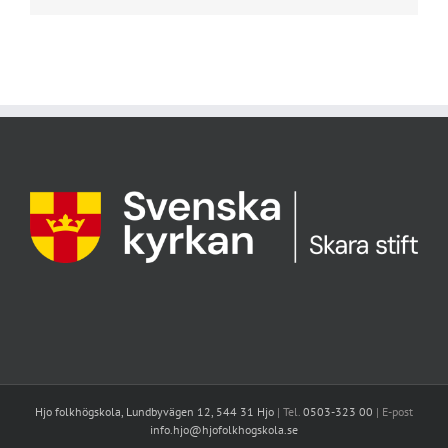
Hjo folkhögskola, Lundbyvägen 12, 544 31 Hjo
| Tel.
0503-323 00
| E-post
info.hjo@hjofolkhogskola.se