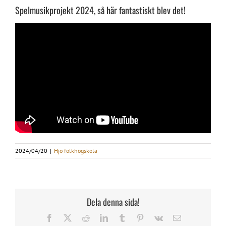
Spelmusikprojekt 2024, så här fantastiskt blev det!
2024/04/20
|
Hjo folkhögskola
Dela denna sida!
Facebook
X
Reddit
LinkedIn
Tumblr
Pinterest
Vk
E-
post